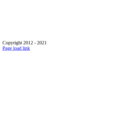
Abonnez-vous
Politique de confidentialité
Nous contacter
Copyright 2012 - 2021
Page load link
Go
to
Top