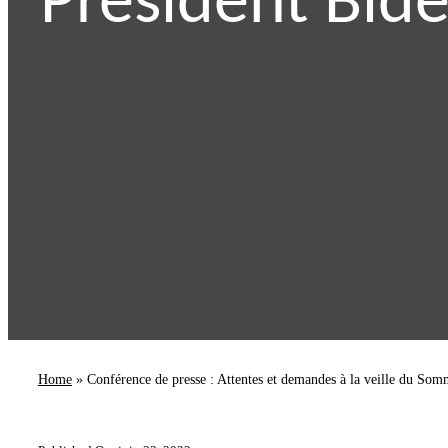
Président Bide
Home
»
Conférence de presse : Attentes et demandes à la veille du Som