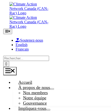
Skip
to
content
Toggle
Navigation
Soutenez-nous
English
Français
Search
for:
Toggle
Navigation
Accueil
À propos de nous
Nos membres
Notre équipe
Gouvernance
Impliquez-vous