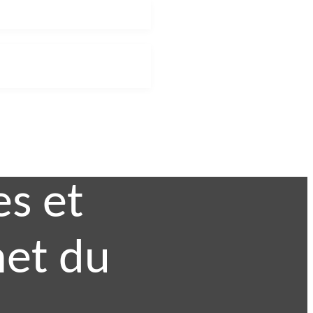
es et
met du