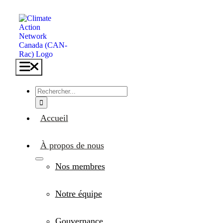
Skip
to
content
Toggle
Navigation
Search
for:
Accueil
À propos de nous
Nos membres
Notre équipe
Gouvernance