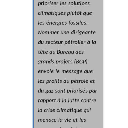
prioriser les solutions
climatiques plutôt que
les énergies fossiles.
Nommer une dirigeante
du secteur pétrolier à la
tête du Bureau des
grands projets (BGP)
envoie le message que
les profits du pétrole et
du gaz sont priorisés par
rapport à la lutte contre
la crise climatique qui
menace la vie et les