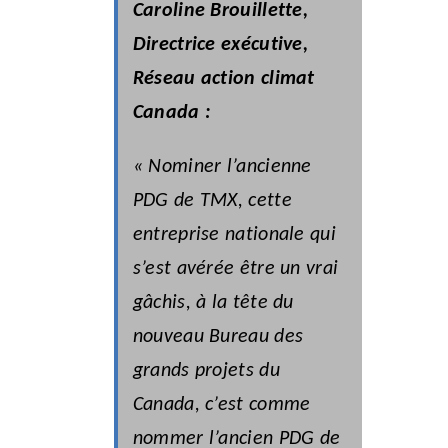
Caroline Brouillette,
Directrice exécutive,
Réseau action climat
Canada :
« Nominer l’ancienne
PDG de TMX, cette
entreprise nationale qui
s’est avérée être un vrai
gâchis, à la tête du
nouveau Bureau des
grands projets du
Canada, c’est comme
nommer l’ancien PDG de