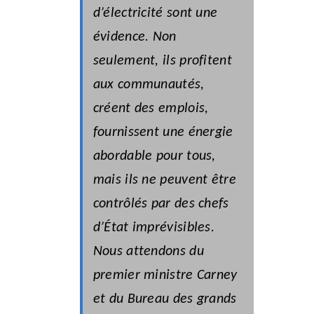
d’électricité sont une
évidence. Non
seulement, ils profitent
aux communautés,
créent des emplois,
fournissent une énergie
abordable pour tous,
mais ils ne peuvent être
contrôlés par des chefs
d’État imprévisibles.
Nous attendons du
premier ministre Carney
et du Bureau des grands