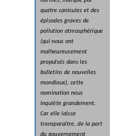
normes, marqué par
quatre canicules et des
épisodes graves de
pollution atmosphérique
(qui nous ont
malheureusement
propulsés dans les
bulletins de nouvelles
mondiaux), cette
nomination nous
inquiète grandement.
Car elle laisse
transparaître, de la part
du gouvernement