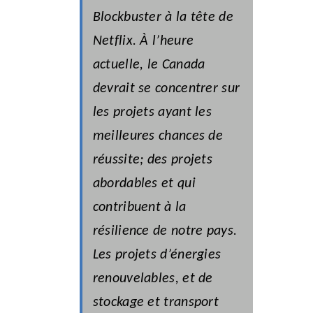
Blockbuster à la tête de
Netflix. À l’heure
actuelle, le Canada
devrait se concentrer sur
les projets ayant les
meilleures chances de
réussite; des projets
abordables et qui
contribuent à la
résilience de notre pays.
Les projets d’énergies
renouvelables, et de
stockage et transport