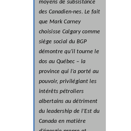
moyens de subsistance
des Canadien·nes. Le fait
que Mark Carney
choisisse Calgary comme
siège social du BGP
démontre qu’il tourne le
dos au Québec – la
province qui l’a porté au
pouvoir, privilégiant les
intérêts pétroliers
albertains au détriment
du leadership de l’Est du
Canada en matière