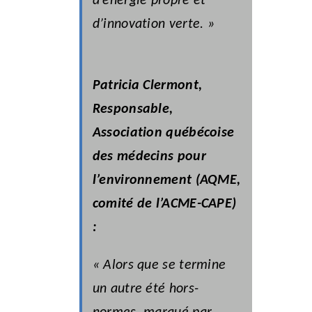
d’énergie propre et
d’innovation verte. »
Patricia Clermont,
Responsable,
Association québécoise
des médecins pour
l’environnement (AQME,
comité de l’ACME-CAPE)
:
« Alors que se termine
un autre été hors-