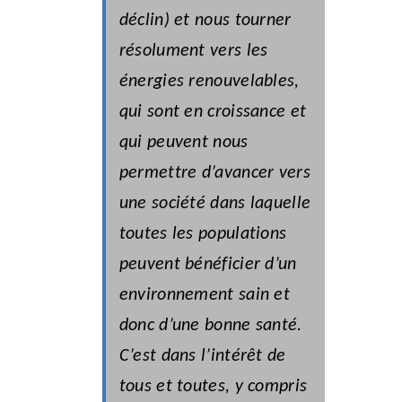
déclin) et nous tourner
résolument vers les
énergies renouvelables,
qui sont en croissance et
qui peuvent nous
permettre d’avancer vers
une société dans laquelle
toutes les populations
peuvent bénéficier d’un
environnement sain et
donc d’une bonne santé.
C’est dans l’intérêt de
tous et toutes, y compris