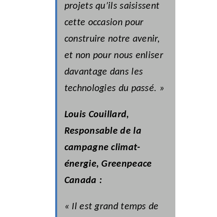
projets qu’ils saisissent
cette occasion pour
construire notre avenir,
et non pour nous enliser
davantage dans les
technologies du passé. »
Louis Couillard,
Responsable de la
campagne climat-
énergie, Greenpeace
Canada :
« Il est grand temps de