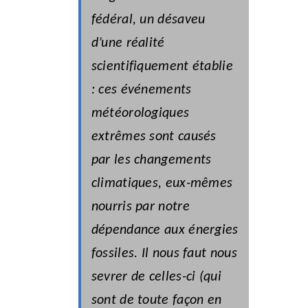
fédéral, un désaveu
d’une réalité
scientifiquement établie
: ces événements
météorologiques
extrêmes sont causés
par les changements
climatiques, eux-mêmes
nourris par notre
dépendance aux énergies
fossiles. Il nous faut nous
sevrer de celles-ci (qui
sont de toute façon en