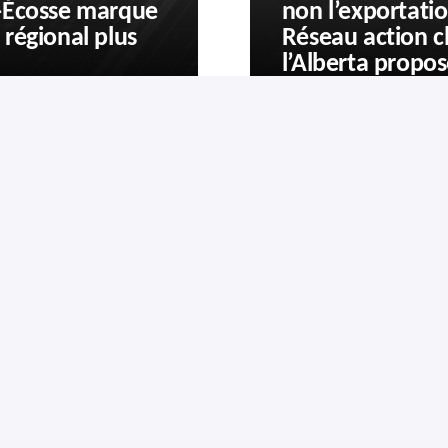
e-Écosse marque
non l’exportatio
régional plus
Réseau action c
l’Alberta propo
nez-vous
Politique de confidentialité
Nous cont