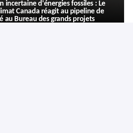
n incertaine d'énergies fossiles : Le
limat Canada réagit au pipeline de
sé au Bureau des grands projets
acter