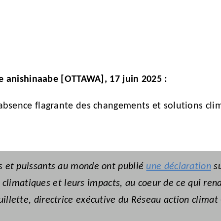
ne anishinaabe [OTTAWA], 17 juin 2025 :
absence flagrante des changements et solutions cl
hes et puissants au monde ont publié
une déclaration
su
limatiques et leurs impacts, au coeur de ce qui rend
uillette, directrice exécutive du Réseau action climat