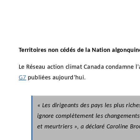
Territoires non cédés de la Nation algonqui
Le Réseau action climat Canada condamne l’
G7
publiées aujourd’hui.
« Les dirigeants des pays les plus ric
ignore complètement les changements c
et meurtriers », a déclaré Caroline Bro