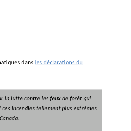
imatiques dans
les déclarations du
r la lutte contre les feux de forêt qui
 ces incendies tellement plus extrêmes
 Canada.