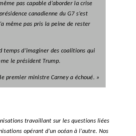
 même pas capable d’aborder la crise
a présidence canadienne du G7 s’est
’a même pas pris la peine de rester
nd temps d’imaginer des coalitions qui
mme le président Trump.
 le premier ministre Carney a échoué. »
isations travaillant sur les questions liées
nisations opérant d’un océan à l’autre. Nos