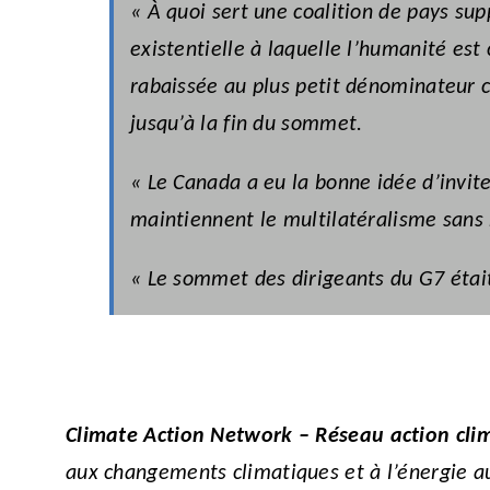
« À quoi sert une coalition de pays su
existentielle à laquelle l’humanité est
rabaissée au plus petit dénominateur c
jusqu’à la fin du sommet.
« Le Canada a eu la bonne idée d’invite
maintiennent le multilatéralisme sans
« Le sommet des dirigeants du G7 était
Climate Action Network – Réseau action cl
aux changements climatiques et à l’énergie au 