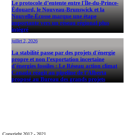
Le protocole d’entente entre l'Île-du-Prince-
Édouard, le Nouveau-Brunswick et la
Nouvelle-Écosse marque une étape
importante vers un réseau régional plus
intégré
juillet 2, 2026
La stabilité passe par des projets d'énergie
propre et non l’exportation incertaine
d'énergies fossiles : Le Réseau action climat
Canada réagit au pipeline de l’Alberta
proposé au Bureau des grands projets
Abonnez-vous
Politique de confidentialité
Nous contacter
Copyright 2012 - 2021