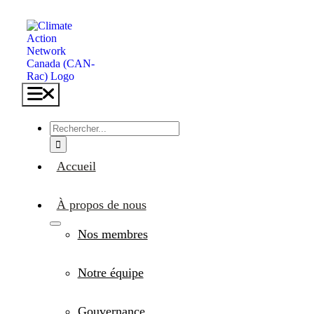
Skip
to
content
Toggle
Navigation
Search
for:
Accueil
À propos de nous
Nos membres
Notre équipe
Gouvernance